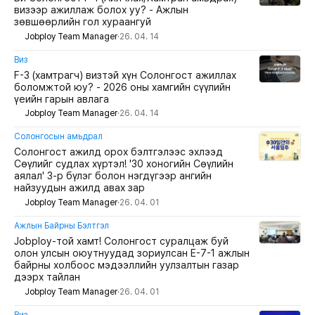
визээр ажиллаж болох уу? - Ажлын
зөвшөөрлийн гол хураангуй
Jobploy Team Manager
·
26. 04. 14
Виз
F-3 (хамтрагч) визтэй хүн Солонгост ажиллах
боломжтой юу? - 2026 оны хамгийн сүүлийн
үеийн гарын авлага
Jobploy Team Manager
·
26. 04. 14
Солонгосын амьдрал
Солонгост ажилд орох бэлтгэлээс эхлээд
Сөүлийг судлах хүртэл! '30 хоногийн Сөүлийн
аялал' 3-р бүлэг болон нэгдүгээр ангийн
найзуудын ажилд авах зар
Jobploy Team Manager
·
26. 04. 01
Ажлын Байрны Бэлтгэл
Jobploy-той хамт! Солонгост суралцаж буй
олон улсын оюутнуудад зориулсан E-7-1 ажлын
байрны холбоос мэдээллийн уулзалтын газар
дээрх тайлан
Jobploy Team Manager
·
26. 04. 01
Виз