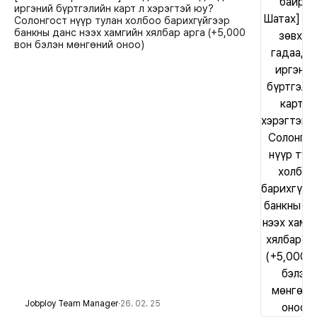
иргэний бүртгэлийн карт л хэрэгтэй юу?
Солонгост нүүр тулан холбоо барихгүйгээр
банкны данс нээх хамгийн хялбар арга (+5,000
вон бэлэн мөнгөний оноо)
Jobploy Team Manager
·
26. 02. 25