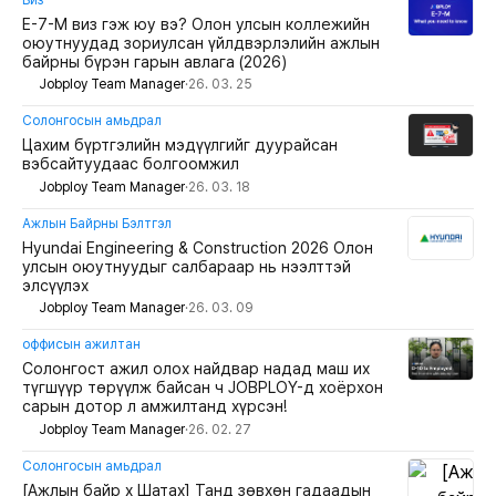
E-7-M виз гэж юу вэ? Олон улсын коллежийн
оюутнуудад зориулсан үйлдвэрлэлийн ажлын
байрны бүрэн гарын авлага (2026)
Jobploy Team Manager
·
26. 03. 25
Солонгосын амьдрал
Цахим бүртгэлийн мэдүүлгийг дуурайсан
вэбсайтуудаас болгоомжил
Jobploy Team Manager
·
26. 03. 18
Ажлын Байрны Бэлтгэл
Hyundai Engineering & Construction 2026 Олон
улсын оюутнуудыг салбараар нь нээлттэй
элсүүлэх
Jobploy Team Manager
·
26. 03. 09
оффисын ажилтан
Солонгост ажил олох найдвар надад маш их
түгшүүр төрүүлж байсан ч JOBPLOY-д хоёрхон
сарын дотор л амжилтанд хүрсэн!
Jobploy Team Manager
·
26. 02. 27
Солонгосын амьдрал
[Ажлын байр x Шатах] Танд зөвхөн гадаадын