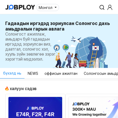
Монгол
Гадаадын иргэдэд зориулсан Солонгос дахь
амьдралын гарын авлага
Солонгост ажиллаж,
амьдарч буй гадаадын
иргэдэд зориулсан виз,
даатгал, солонгос хэл,
хууль зүйн зөвлөгөө зэрэг
хэрэгтэй мэдээлэл.
бүхэлд нь
NEWS
оффисын ажилтан
Солонгосын амьд
халуун сэдэв