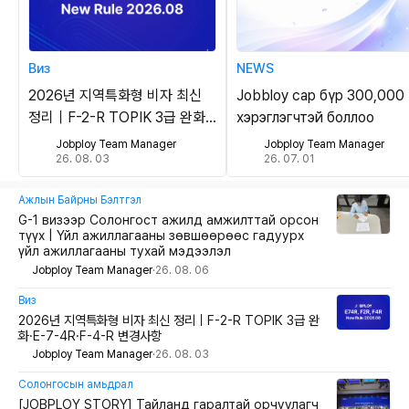
Виз
NEWS
2026년 지역특화형 비자 최신
Jobbloy сар бүр 300,000
정리｜F-2-R TOPIK 3급 완화
хэрэглэгчтэй боллоо
·E-7-4R·F-4-R 변경사항
Jobploy Team Manager
Jobploy Team Manager
26. 08. 03
26. 07. 01
Ажлын Байрны Бэлтгэл
G-1 визээр Солонгост ажилд амжилттай орсон
түүх | Үйл ажиллагааны зөвшөөрөөс гадуурх
үйл ажиллагааны тухай мэдээлэл
Jobploy Team Manager
·
26. 08. 06
Виз
2026년 지역특화형 비자 최신 정리｜F-2-R TOPIK 3급 완
화·E-7-4R·F-4-R 변경사항
Jobploy Team Manager
·
26. 08. 03
Солонгосын амьдрал
[JOBPLOY STORY] Тайланд гаралтай орчуулагч