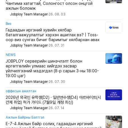
Чантима хатагтай, Солонгост олсон онцгой
ажлын боломж
Jobploy Team Manager
·
26. 08. 03
Виз
Гадаадын иргэний хувийн хялбар
баталгаажуулалтыг хэрхэн ашиглах вэ? | Toss-
оор виз сунгах бичиг баримтыг хялбархан авах
Jobploy Team Manager
·
26. 07. 31
NEWS
JOBPLOY серверийн шинэчлэлт болон
өргөтгөлийн улмаас хийгдэх засвар
үйлчилгээний мэдэгдэл (8-р сарын 3-ны 18:00-
19:00 цаг)
Jobploy Team Manager
·
26. 07. 30
оффисын ажилтан
2026년 외국인 유학생(D2) · 일반연수생(D4) 아르바이트(시
간제 취업) 허가 가이드 (7월9일 개정 최신)
Jobploy Team Manager
·
26. 07. 14
Ажлын Байрны Бэлтгэл
E-7-4 Ажлын байр солих, гадаадын иргэний