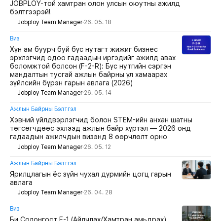
JOBPLOY-той хамтран олон улсын оюутны ажилд
бэлтгээрэй!
Jobploy Team Manager
·
26. 05. 18
Виз
Хүн ам буурч буй бүс нутагт жижиг бизнес
эрхлэгчид одоо гадаадын иргэдийг ажилд авах
боломжтой болсон (F-2-R): Бүс нутгийн сэргэн
мандалтын тусгай ажлын байрны үл хамаарах
зүйлсийн бүрэн гарын авлага (2026)
Jobploy Team Manager
·
26. 05. 14
Ажлын Байрны Бэлтгэл
Хэвний үйлдвэрлэгчид болон STEM-ийн анхан шатны
төгсөгчдөөс эхлээд ажлын байр хүртэл — 2026 онд
гадаадын ажилчдын визэнд 8 өөрчлөлт орно
Jobploy Team Manager
·
26. 05. 12
Ажлын Байрны Бэлтгэл
Ярилцлагын ёс зүйн чухал дүрмийн цогц гарын
авлага
Jobploy Team Manager
·
26. 04. 28
Виз
Би Солонгост F-1 (Айлчлах/Хамтран амьдрах)