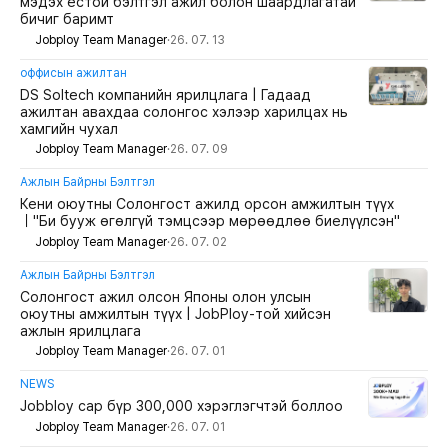
мэдэх ёстой бэлтгэл ажил болон шаардлагатай
бичиг баримт
Jobploy Team Manager
·
26. 07. 13
оффисын ажилтан
DS Soltech компанийн ярилцлага | Гадаад
ажилтан авахдаа солонгос хэлээр харилцах нь
хамгийн чухал
Jobploy Team Manager
·
26. 07. 09
Ажлын Байрны Бэлтгэл
Кени оюутны Солонгост ажилд орсон амжилтын түүх
｜"Би бууж өгөлгүй тэмцсээр мөрөөдлөө биелүүлсэн"
Jobploy Team Manager
·
26. 07. 02
Ажлын Байрны Бэлтгэл
Солонгост ажил олсон Японы олон улсын
оюутны амжилтын түүх | JobPloy-той хийсэн
ажлын ярилцлага
Jobploy Team Manager
·
26. 07. 01
NEWS
Jobbloy сар бүр 300,000 хэрэглэгчтэй боллоо
Jobploy Team Manager
·
26. 07. 01