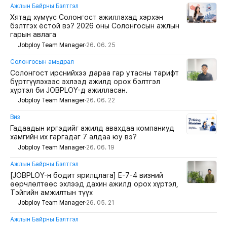
Ажлын Байрны Бэлтгэл
Хятад хүмүүс Солонгост ажиллахад хэрхэн
бэлтгэх ёстой вэ? 2026 оны Солонгосын ажлын
гарын авлага
Jobploy Team Manager
·
26. 06. 25
Солонгосын амьдрал
Солонгост ирснийхээ дараа гар утасны тарифт
бүртгүүлэхээс эхлээд ажилд орох бэлтгэл
хүртэл би JOBPLOY-д ажилласан.
Jobploy Team Manager
·
26. 06. 22
Виз
Гадаадын иргэдийг ажилд авахдаа компаниуд
хамгийн их гаргадаг 7 алдаа юу вэ?
Jobploy Team Manager
·
26. 06. 19
Ажлын Байрны Бэлтгэл
[JOBPLOY-н бодит ярилцлага] E-7-4 визний
өөрчлөлтөөс эхлээд дахин ажилд орох хүртэл,
Тэйгийн амжилтын түүх
Jobploy Team Manager
·
26. 05. 21
Ажлын Байрны Бэлтгэл