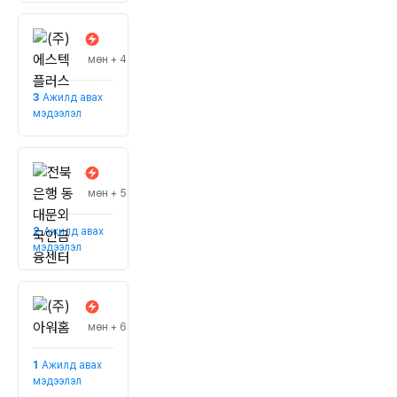
(주)에스텍플러스
#дунд хэмжээний компаниуд
мөн + 4
3
Ажилд авах
мэдээлэл
전북은행 동대문외국인금융센터
#томоохон корпорациуд
мөн + 5
2
Ажилд авах
мэдээлэл
(주)아워홈
#томоохон корпорациуд
мөн + 6
1
Ажилд авах
мэдээлэл