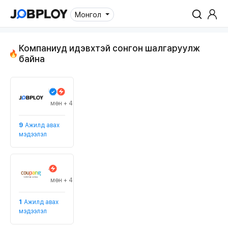
Монгол
Компаниуд идэвхтэй сонгон шалгаруулж
байна
팀잡플로이
#Ажлын байр
мөн + 4
9
Ажилд авах
мэдээлэл
쿠팡풀필먼트서비스 유한회사(Coupang Fulfillment Services Ltd.)
#Купанг
мөн + 4
1
Ажилд авах
мэдээлэл