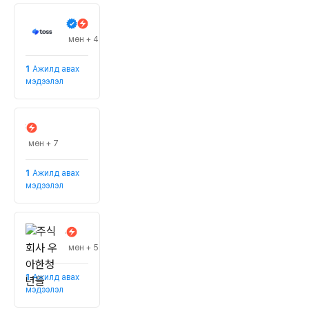
비바리퍼블리카
#ШИЛЖҮҮЛЭХ
мөн + 4
1
Ажилд авах
мэдээлэл
청평물류주식회사
#хуваарилалт
мөн + 7
1
Ажилд авах
мэдээлэл
주식회사 우아한청년들
#томоохон корпорациуд
мөн + 5
1
Ажилд авах
мэдээлэл