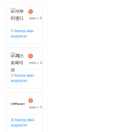
서부티엔디
#Зочид буудлын салбар
мөн + 6
1
Ажилд авах
мэдээлэл
패스트파이브
#хамтын оффис
мөн + 4
1
Ажилд авах
мэдээлэл
(주)셈페르엠
#Робот зогсоол
мөн + 4
2
Ажилд авах
мэдээлэл