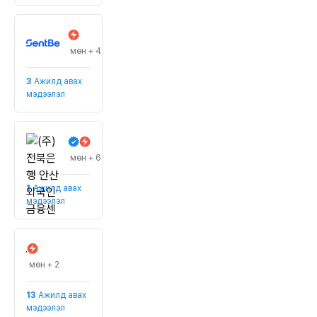
(주) 센트비
#Гадаадад бага хэмжээний мөнгөн гуйвуулга
мөн + 4
3
Ажилд авах
мэдээлэл
(주)전북은행 안산외국인금융센터
#санхүүгийн холдинг компани
мөн + 6
1
Ажилд авах
мэдээлэл
프리앤워커
#Зочид буудлын менежмент
мөн + 2
13
Ажилд авах
мэдээлэл