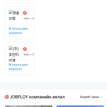
앱솔브랩
#Жилийн борлуулалт 50 тэрбум воны
мөн + 5
6
Ажилд авах
мэдээлэл
(주)호반티비엠
#томоохон корпорациуд
мөн + 5
9
Ажилд авах
мэдээлэл
JOBPLOY компанийн аялал
Бүгдийг харах