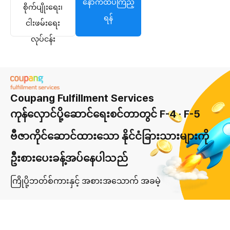
နောက်ထပ်ကြည့်
စိုက်ပျိုးရေး၊
ရန်
ငါးဖမ်းရေး
လုပ်ငန်း
Coupang Fulfillment Services
ကုန်လှောင်ပို့ဆောင်ရေးစင်တာတွင် F-4 · F-5
ဗီဇာကိုင်ဆောင်ထားသော နိုင်ငံခြားသားများကို
ဦးစားပေးခန့်အပ်နေပါသည်
ကြိုပို့ဘတ်စ်ကားနှင့် အစားအသောက် အခမဲ့