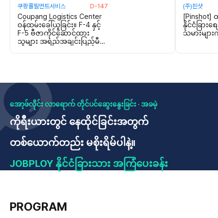
쿠팡풀필먼트서비스
D-147
(주)핀샷
Coupang Logistics Center
[Pinshot] ထိ
ဝန်ထမ်းခေါ်ယူခြင်း။ F-4 နှင့်
နိုင်ငံခြား
F-5 ဗီဇာကိုင်ဆောင်ထား
သမားများကို
သူများ အရည်အချင်းပြည့်မီ
သည် - အခမဲ့ Shuttle Bus
ဝန်ဆောင်မှု။ အခမဲ့ထမင်း
ကျွေးမွေးခြင်း။
အော့ဖ်လိုင်း လာရောက် တိုင်ပင်ဆွေးနွေးခြင်း · အခမဲ့
ကိုရီးယားတွင် နေထိုင်ခြင်းအတွက်
တစ်ယောက်တည်း မစိုးရိမ်ပါနဲ့။
JOBPLOY နိုင်ငံခြားသား အကြံပေးခန်း
PROGRAM
အခကြေး