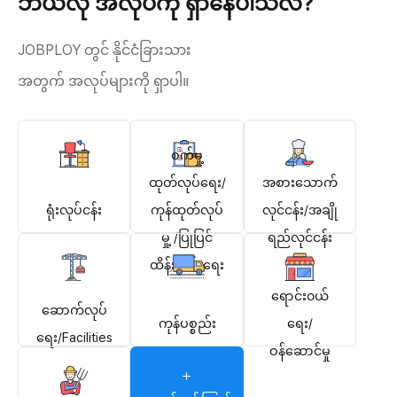
ဘယ်လို အလုပ်ကို ရှာနေပါသလဲ?
JOBPLOY တွင် နိုင်ငံခြားသား
အတွက် အလုပ်များကို ရှာပါ။
စက်မှု့
အစားသောက်
ထုတ်လုပ်ရေး/
လုင်ငန်း/အချို
ရုံးလုပ်ငန်း
ကုန်ထုတ်လုပ်
ရည်လုင်ငန်း
မှု့ /ပြုပြင်
ထိန်းသိမ်းရေး
ရောင်း၀ယ်
ဆောက်လုပ်
ကုန်ပစ္စည်း
ရေး/
ရေး/Facilities
ဝန်ဆောင်မှု