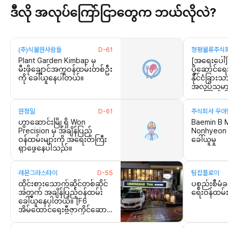
ဒီလို အလုပ်ကြော်ငြာတွေက ဘယ်လိုလဲ?
(주)식물원사람들
D-61
청평물류주식
Plant Garden Kimbap မှ
[အရေးပေါ်
မီးဖိုချောင်အကူဝန်ထမ်းတစ်ဦး
ပို့ဆောင်
ကို ခေါ်ယူနေပါတယ်။
နိုင်ငံခြားသ
အလုပ်သမားခ
အကြောင်းက
원정밀
D-61
주식회사 우아
ဟွာဆောင်းမြို့ရှိ Won
Baemin B 
Precision မှ အချိန်ပြည့်
Nonhyeon 
ဝန်ထမ်းများကို အရေးတကြီး
ခေါ်ယူမှု
ရှာဖွေနေပါသည်။
레몬그라스타이
D-55
팀잡플로이
ထိုင်းစားသောက်ဆိုင်တစ်ဆိုင်
ပစ္စည်းစီမံခန့
အတွက် အချိန်ပြည့်ဝန်ထမ်း
ရေးဝန်ထမ်းမ
ခေါ်ယူနေပါတယ်။ [F6
အိမ်ထောင်ရေးဗီဇာကိုင်ဆောင်
ထားသူများကို ကြိုဆို
ပါသည်။]