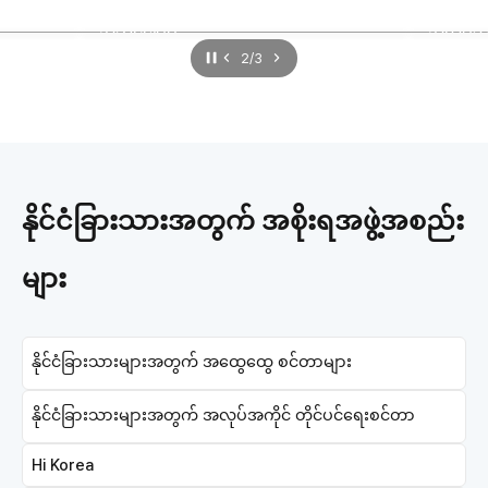
Reward
အဆင်ပြေမှု
အလုပ်သ
2/3
[Jobploy x Toss]
်
ကိုရီး
မျက်နှာချင်းဆိုင်မဟုတ်သော
ှိ 5G
အလုပ်
နိုင်ငံခြားသားအကောင့်ဖွင့်လှစ်
ါပြီ-
အဓိက
ခြင်း (+5,000 Cash Points)
နိုင်ငံခြားသားအတွက် အစိုးရအဖွဲ့အစည်း
ားဖြင့်
ပါ။ J
အထူးအက
များ
းများ
အသင့်
နိုင်ငံခြားသားများအတွက် အထွေထွေ စင်တာများ
နိုင်ငံခြားသားများအတွက် အလုပ်အကိုင် တိုင်ပင်ရေးစင်တာ
Hi Korea