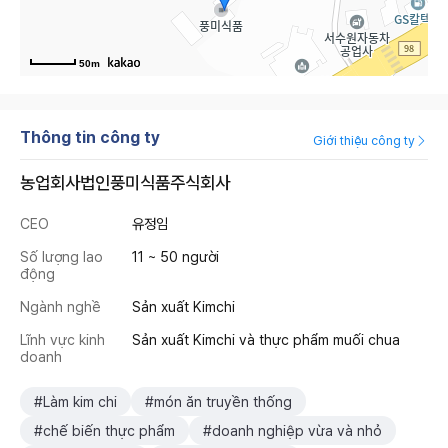
50m
Thông tin công ty
Giới thiệu công ty
농업회사법인풍미식품주식회사
CEO
유정임
Số lượng lao
11 ~ 50 người
động
Ngành nghề
Sản xuất Kimchi
Lĩnh vực kinh
Sản xuất Kimchi và thực phẩm muối chua
doanh
#Làm kim chi
#món ăn truyền thống
#chế biến thực phẩm
#doanh nghiệp vừa và nhỏ