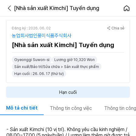
[Nhà sản xuất Kimchi] Tuyển dụng
Chia sẻ
Đăng ký : 2026. 06. 02
농업회사법인풍미식품주식회사
[Nhà sản xuất Kimchi] Tuyển dụng
Gyeonggi Suwon-si
Lương giờ 10,320 Won
Sản xuất/Bảo trì/Sửa chữa > Sản xuất thực phẩm
Hạn cuối : 26. 06. 17 (thứ tư)
Hạn cuối
Mô tả chi tiết
Thông tin công việc
Thông tin công
- Sản xuất Kimchi (10 vị trí). Không yêu cầu kinh nghiệm /
08:00~17:00 (5 ngày/tuần) / Lương làm thêm giờ được trả