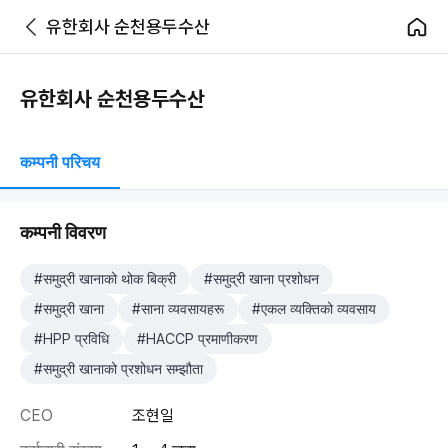
유한회사 순천용두수산
유한회사 순천용두수산
कम्पनी परिचय
कम्पनी विवरण
#समुद्री खानाको थोक बिक्री
#समुद्री खाना प्रशोधन
#समुद्री खाना
#साना व्यवसायहरू
#एकल व्यक्तिको व्यवसाय
#HPP प्रविधि
#HACCP प्रमाणीकरण
#समुद्री खानाको प्रशोधन सम्झौता
CEO
조현일