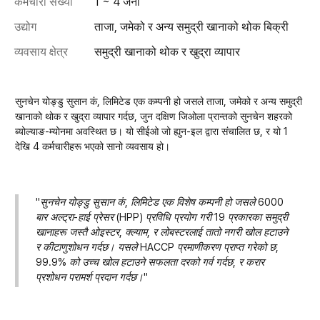
कर्मचारी संख्या
1 ~ 4 जना
उद्योग
ताजा, जमेको र अन्य समुद्री खानाको थोक बिक्री
व्यवसाय क्षेत्र
समुद्री खानाको थोक र खुद्रा व्यापार
सुनचेन योङ्डु सुसान कं, लिमिटेड एक कम्पनी हो जसले ताजा, जमेको र अन्य समुद्री
खानाको थोक र खुद्रा व्यापार गर्दछ, जुन दक्षिण जिओला प्रान्तको सुनचेन शहरको
ब्योल्याङ-म्योनमा अवस्थित छ। यो सीईओ जो ह्युन-इल द्वारा संचालित छ, र यो 1
देखि 4 कर्मचारीहरू भएको सानो व्यवसाय हो।
"सुनचेन योङ्डु सुसान कं, लिमिटेड एक विशेष कम्पनी हो जसले 6000
बार अल्ट्रा-हाई प्रेसर (HPP) प्रविधि प्रयोग गरी 19 प्रकारका समुद्री
खानाहरू जस्तै ओइस्टर, क्ल्याम, र लोबस्टरलाई तातो नगरी खोल हटाउने
र कीटाणुशोधन गर्दछ। यसले HACCP प्रमाणीकरण प्राप्त गरेको छ,
99.9% को उच्च खोल हटाउने सफलता दरको गर्व गर्दछ, र करार
प्रशोधन परामर्श प्रदान गर्दछ।"