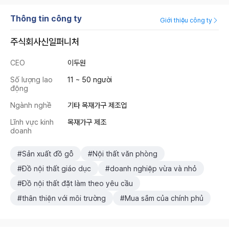
Thông tin công ty
Giới thiệu công ty
주식회사신일퍼니처
CEO
이두원
Số lượng lao
11 ~ 50 người
động
Ngành nghề
기타 목재가구 제조업
Lĩnh vực kinh
목재가구 제조
doanh
#Sản xuất đồ gỗ
#Nội thất văn phòng
#Đồ nội thất giáo dục
#doanh nghiệp vừa và nhỏ
#Đồ nội thất đặt làm theo yêu cầu
#thân thiện với môi trường
#Mua sắm của chính phủ