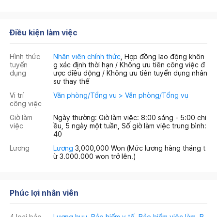
Điều kiện làm việc
Hình thức
Nhân viên chính thức
, Hợp đồng lao động khôn
tuyển
g xác định thời hạn / Không ưu tiên công việc đ
dụng
ược điều động / Không ưu tiên tuyển dụng nhân
sự thay thế
Vị trí
Văn phòng/Tổng vụ > Văn phòng/Tổng vụ
công việc
Giờ làm
Ngày thường: Giờ làm việc: 8:00 sáng - 5:00 chi
việc
ều, 5 ngày một tuần, Số giờ làm việc trung bình:
40
Lương
Lương
3,000,000 Won
(Mức lương hàng tháng t
ừ 3.000.000 won trở lên.)
Phúc lợi nhân viên
4 loại bảo
Lương hưu
,
Bảo hiểm y tế
,
Bảo hiểm việc làm
,
B