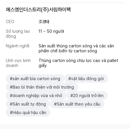
에스엠인더스트리(주)서림하이팩
CEO
조경태
Số lượng lao
11 ~ 50 người
động
Ngành nghề
Sản xuất thùng carton sóng và các sản
phẩm chế biến từ carton sóng
Lĩnh vực kinh
Thùng carton sóng chịu lực cao và pallet
doanh
giấy
#sản xuất bìa carton sóng
#vật liệu đóng gói
#Bao bì thân thiện với môi trường
#doanh nghiệp vừa và nhỏ
#20 người trở lên
#Sản xuất tự động
#Sản xuất theo yêu cầu
#Hiệu quả hậu cần