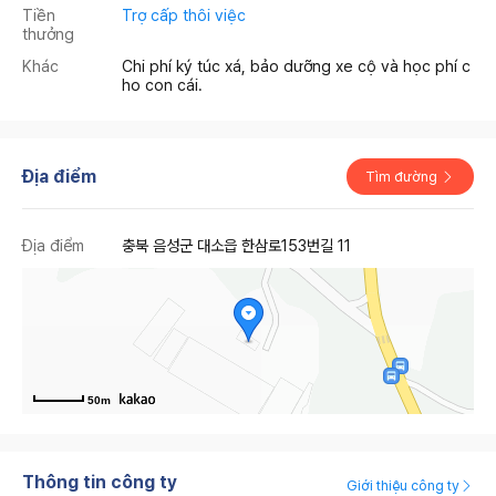
Tiền
Trợ cấp thôi việc
thưởng
Khác
Chi phí ký túc xá, bảo dưỡng xe cộ và học phí c
ho con cái.
Địa điểm
Tìm đường
Địa điểm
충북 음성군 대소읍 한삼로153번길 11
50m
Thông tin công ty
Giới thiệu công ty