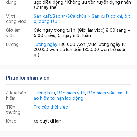
dụng
ược điều động / Không ưu tiên tuyển dụng nhân
sự thay thế
Vị trí
Sản xuất/Bảo trì/Sửa chữa > Sản xuất cơ khí, ô t
công việc
ô, đóng tàu
Giờ làm
Các ngày trong tuần: (Giờ làm việc) 8:00 sáng –
việc
5:00 chiều, 5 ngày một tuần
Lương
Lương ngày
130,000 Won
(Mức lương ngày từ 1
30.000 won trở lên đến 130.000 won trở xuốn
g.)
Phúc lợi nhân viên
4 loại bảo
Lương hưu
,
Bảo hiểm y tế
,
Bảo hiểm việc làm
,
B
hiểm
ảo hiểm tai nạn lao động
Tiền
Trợ cấp thôi việc
thưởng
Khác
xe buýt đi làm