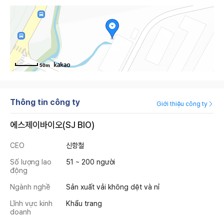
50m
Thông tin công ty
Giới thiệu công ty
에스제이바이오(SJ BIO)
CEO
신항철
Số lượng lao
51 ~ 200 người
động
Ngành nghề
Sản xuất vải không dệt và nỉ
Lĩnh vực kinh
Khẩu trang
doanh