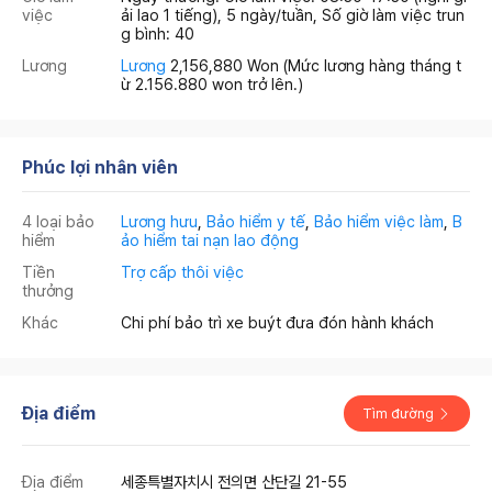
việc
ải lao 1 tiếng), 5 ngày/tuần, Số giờ làm việc trun
g bình: 40
Lương
Lương
2,156,880 Won
(Mức lương hàng tháng t
ừ 2.156.880 won trở lên.)
Phúc lợi nhân viên
4 loại bảo
Lương hưu
,
Bảo hiểm y tế
,
Bảo hiểm việc làm
,
B
hiểm
ảo hiểm tai nạn lao động
Tiền
Trợ cấp thôi việc
thưởng
Khác
Chi phí bảo trì xe buýt đưa đón hành khách
Địa điểm
Tìm đường
Địa điểm
세종특별자치시 전의면 산단길 21-55