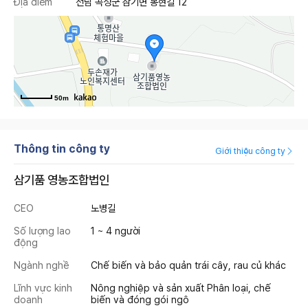
Địa điểm
전남 곡성군 삼기면 봉현길 12
50m
Thông tin công ty
Giới thiệu công ty
삼기품 영농조합법인
CEO
노병길
Số lượng lao
1 ~ 4 người
động
Ngành nghề
Chế biến và bảo quản trái cây, rau củ khác
Lĩnh vực kinh
Nông nghiệp và sản xuất Phân loại, chế
doanh
biến và đóng gói ngô