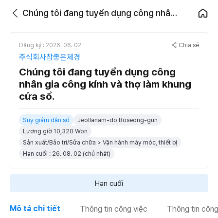
Chúng tôi đang tuyển dụng công nhân gia công kính và thợ làm khung cửa sổ.
Chia sẻ
Đăng ký : 2026. 06. 02
주식회사참좋은제경
Chúng tôi đang tuyển dụng công
nhân gia công kính và thợ làm khung
cửa sổ.
Suy giảm dân số
Jeollanam-do Boseong-gun
Lương giờ 10,320 Won
Sản xuất/Bảo trì/Sửa chữa > Vận hành máy móc, thiết bị
Hạn cuối : 26. 08. 02 (chủ nhật)
Hạn cuối
Mô tả chi tiết
Thông tin công việc
Thông tin công