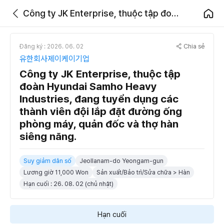
Công ty JK Enterprise, thuộc tập đoàn Hyundai Samho Heavy Industries, đang tuyển dụng các thành viên đội lắp đặt đường ống phòng máy, quản đốc và thợ hàn siêng năng.
Chia sẻ
Đăng ký : 2026. 06. 02
유한회사제이케이기업
Công ty JK Enterprise, thuộc tập
đoàn Hyundai Samho Heavy
Industries, đang tuyển dụng các
thành viên đội lắp đặt đường ống
phòng máy, quản đốc và thợ hàn
siêng năng.
Suy giảm dân số
Jeollanam-do Yeongam-gun
Lương giờ 11,000 Won
Sản xuất/Bảo trì/Sửa chữa > Hàn
Hạn cuối : 26. 08. 02 (chủ nhật)
Hạn cuối