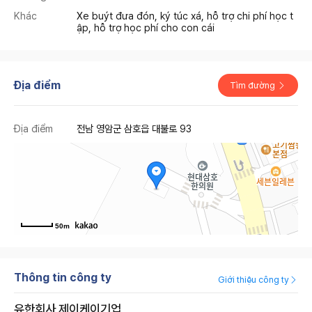
Khác
Xe buýt đưa đón, ký túc xá, hỗ trợ chi phí học t
ập, hỗ trợ học phí cho con cái
Địa điểm
Tìm đường
Địa điểm
전남 영암군 삼호읍 대불로 93
50m
Thông tin công ty
Giới thiệu công ty
유한회사 제이케이기업