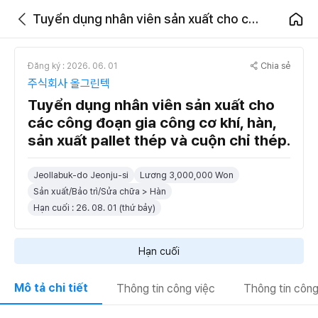
Tuyển dụng nhân viên sản xuất cho các công đoạn gia công cơ khí, hàn, sản xuất pallet thép và cuộn chỉ thép.
Chia sẻ
Đăng ký : 2026. 06. 01
주식회사 올그린텍
Tuyển dụng nhân viên sản xuất cho
các công đoạn gia công cơ khí, hàn,
sản xuất pallet thép và cuộn chỉ thép.
Jeollabuk-do Jeonju-si
Lương 3,000,000 Won
Sản xuất/Bảo trì/Sửa chữa > Hàn
Hạn cuối : 26. 08. 01 (thứ bảy)
Hạn cuối
Mô tả chi tiết
Thông tin công việc
Thông tin công