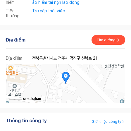
hiểm
ảo hiểm tai nạn lao động
Tiền
Trợ cấp thôi việc
thưởng
Địa điểm
Tìm đường
Địa điểm
전북특별자치도 전주시 덕진구 신복로 21
50m
Thông tin công ty
Giới thiệu công ty