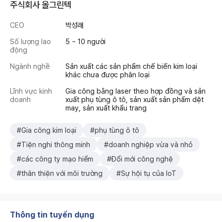
주식회사 올그린텍
CEO
박성래
Số lượng lao
5 ~ 10 người
động
Ngành nghề
Sản xuất các sản phẩm chế biến kim loại
khác chưa được phân loại
Lĩnh vực kinh
Gia công bằng laser theo hợp đồng và sản
doanh
xuất phụ tùng ô tô, sản xuất sản phẩm dệt
may, sản xuất khẩu trang
#Gia công kim loại
#phụ tùng ô tô
#Tiện nghi thông minh
#doanh nghiệp vừa và nhỏ
#các công ty mạo hiểm
#Đổi mới công nghệ
#thân thiện với môi trường
#Sự hội tụ của IoT
Thông tin tuyển dụng