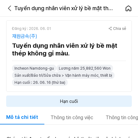
Tuyển dụng nhân viên xử lý bề mặt thép không gỉ màu.
Chia sẻ
Đăng ký : 2026. 06. 01
재원금속(주)
Tuyển dụng nhân viên xử lý bề mặt
thép không gỉ màu.
Incheon Namdong-gu
Lương năm 25,882,560 Won
Sản xuất/Bảo trì/Sửa chữa > Vận hành máy móc, thiết bị
Hạn cuối : 26. 06. 16 (thứ ba)
Hạn cuối
Mô tả chi tiết
Thông tin công việc
Thông tin công