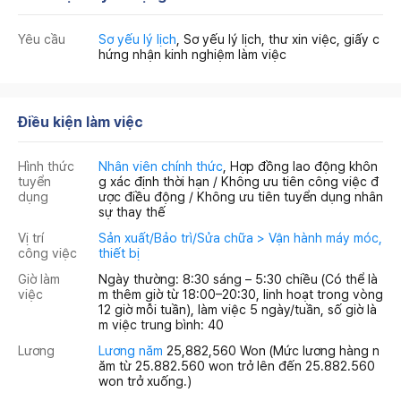
Yêu cầu
Sơ yếu lý lịch
, Sơ yếu lý lịch, thư xin việc, giấy c
hứng nhận kinh nghiệm làm việc
Điều kiện làm việc
Hình thức
Nhân viên chính thức
, Hợp đồng lao động khôn
tuyển
g xác định thời hạn / Không ưu tiên công việc đ
dụng
ược điều động / Không ưu tiên tuyển dụng nhân
sự thay thế
Vị trí
Sản xuất/Bảo trì/Sửa chữa > Vận hành máy móc,
công việc
thiết bị
Giờ làm
Ngày thường: 8:30 sáng – 5:30 chiều (Có thể là
việc
m thêm giờ từ 18:00–20:30, linh hoạt trong vòng
12 giờ mỗi tuần), làm việc 5 ngày/tuần, số giờ là
m việc trung bình: 40
Lương
Lương năm
25,882,560 Won
(Mức lương hàng n
ăm từ 25.882.560 won trở lên đến 25.882.560
won trở xuống.)