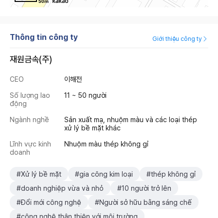
50m
Thông tin công ty
Giới thiệu công ty
재원금속(주)
CEO
이해전
Số lượng lao
11 ~ 50 người
động
Ngành nghề
Sản xuất mạ, nhuộm màu và các loại thép
xử lý bề mặt khác
Lĩnh vực kinh
Nhuộm màu thép không gỉ
doanh
#Xử lý bề mặt
#gia công kim loại
#thép không gỉ
#doanh nghiệp vừa và nhỏ
#10 người trở lên
#Đổi mới công nghệ
#Người sở hữu bằng sáng chế
#công nghệ thân thiện với môi trường