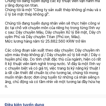
Chúng tôi đang tuyển dụng các kỹ thuật viên vận hành má
y lắng đọng ion titan.
Chúng tôi là một "Công ty sản xuất thép không gỉ màu và x
ử lý bề mặt thép không gỉ".
Chúng tôi đang tuyển dụng nhân viên sẽ thực hiện công vi
ệc tại chỗ với chuyên môn của riêng họ trong từng lĩnh vự
c sau: Dây chuyền Màu, Dây chuyền Xử lý Bề mặt, Dây ch
uyền Phủ và Dây chuyền Titan (Phủ ion, Màu).
Mức lương hàng năm từ 25.882.560 KRW trở lên
Các công đoạn sản xuất theo dây chuyền: Dây chuyền nh
uộm màu thép không gỉ / Dây chuyền xử lý bề mặt / Dây c
huyền phủ lớp. Do tính chất đặc thù của ngành, hiện có rất
ít kỹ thuật viên lành nghề trong nước. Vì đây là một lĩnh vự
c chuyên biệt và có giá trị, việc trang bị kỹ năng kỹ thuật l
à rất cần thiết để chuẩn bị cho tương lai, chúng tôi mong
muốn nhận được đơn ứng tuyển từ những cá nhân siêng n
ăng, chủ động và có tầm nhìn về một tương lai đầy hứa hẹ
n.
Điều kiện tuyển dụng