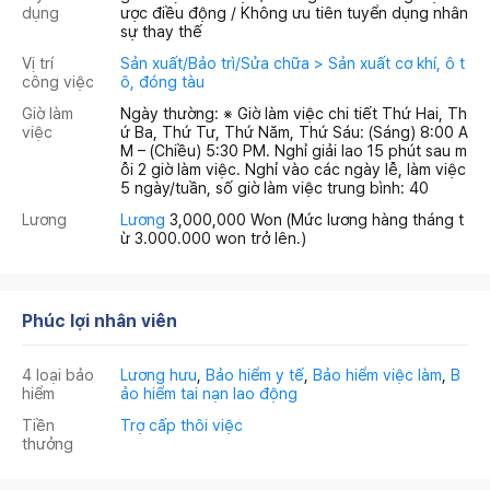
dụng
ược điều động / Không ưu tiên tuyển dụng nhân
sự thay thế
Vị trí
Sản xuất/Bảo trì/Sửa chữa > Sản xuất cơ khí, ô t
công việc
ô, đóng tàu
Giờ làm
Ngày thường: ※ Giờ làm việc chi tiết Thứ Hai, Th
việc
ứ Ba, Thứ Tư, Thứ Năm, Thứ Sáu: (Sáng) 8:00 A
M – (Chiều) 5:30 PM. Nghỉ giải lao 15 phút sau m
ỗi 2 giờ làm việc. Nghỉ vào các ngày lễ, làm việc
5 ngày/tuần, số giờ làm việc trung bình: 40
Lương
Lương
3,000,000 Won
(Mức lương hàng tháng t
ừ 3.000.000 won trở lên.)
Phúc lợi nhân viên
4 loại bảo
Lương hưu
,
Bảo hiểm y tế
,
Bảo hiểm việc làm
,
B
hiểm
ảo hiểm tai nạn lao động
Tiền
Trợ cấp thôi việc
thưởng