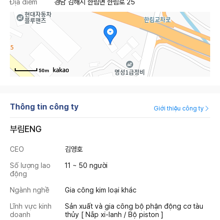
Địa điểm
경남 김해시 한림면 한림로 25
50m
Thông tin công ty
Giới thiệu công ty
부림ENG
CEO
김영호
Số lượng lao
11 ~ 50 người
động
Ngành nghề
Gia công kim loại khác
Lĩnh vực kinh
Sản xuất và gia công bộ phận động cơ tàu
doanh
thủy [ Nắp xi-lanh / Bộ piston ]