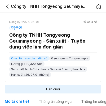
Công ty TNHH Tongyeong Geummyeong - Sản xuất - Tuyển dụng việc làm đơn giản
Chia sẻ
Đăng ký : 2026. 06. 01
(주)금명
Công ty TNHH Tongyeong
Geummyeong - Sản xuất - Tuyển
dụng việc làm đơn giản
Quan tâm suy giảm dân số
Gyeongnam Tongyeong-si
Lương giờ 10,320 Won
Sản xuất/Bảo trì/Sửa chữa > Sản xuất/Bảo trì/Sửa chữa
Hạn cuối : 26. 07. 01 (thứ tư)
Hạn cuối
Mô tả chi tiết
Thông tin công việc
Thông tin công