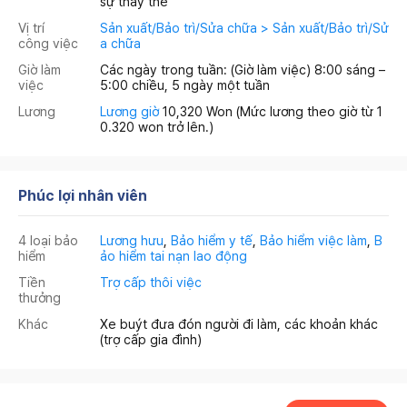
sự thay thế
Vị trí
Sản xuất/Bảo trì/Sửa chữa > Sản xuất/Bảo trì/Sử
công việc
a chữa
Giờ làm
Các ngày trong tuần: (Giờ làm việc) 8:00 sáng –
việc
5:00 chiều, 5 ngày một tuần
Lương
Lương giờ
10,320 Won
(Mức lương theo giờ từ 1
0.320 won trở lên.)
Phúc lợi nhân viên
4 loại bảo
Lương hưu
,
Bảo hiểm y tế
,
Bảo hiểm việc làm
,
B
hiểm
ảo hiểm tai nạn lao động
Tiền
Trợ cấp thôi việc
thưởng
Khác
Xe buýt đưa đón người đi làm, các khoản khác
(trợ cấp gia đình)