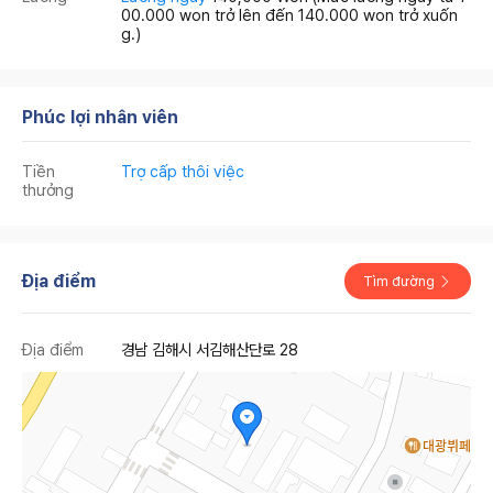
00.000 won trở lên đến 140.000 won trở xuốn
g.)
Phúc lợi nhân viên
Tiền
Trợ cấp thôi việc
thưởng
Địa điểm
Tìm đường
Địa điểm
경남 김해시 서김해산단로 28