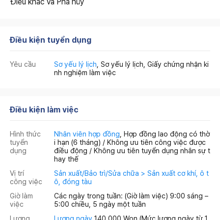
Điêu khắc và Phá hủy
Điều kiện tuyển dụng
Yêu cầu
Sơ yếu lý lịch
, Sơ yếu lý lịch, Giấy chứng nhận ki
nh nghiệm làm việc
Điều kiện làm việc
Hình thức
Nhân viên hợp đồng
, Hợp đồng lao động có thờ
tuyển
i hạn (6 tháng) / Không ưu tiên công việc được
dụng
điều động / Không ưu tiên tuyển dụng nhân sự t
hay thế
Vị trí
Sản xuất/Bảo trì/Sửa chữa > Sản xuất cơ khí, ô t
công việc
ô, đóng tàu
Giờ làm
Các ngày trong tuần: (Giờ làm việc) 9:00 sáng –
việc
5:00 chiều, 5 ngày một tuần
Lương
Lương ngày
140,000 Won
(Mức lương ngày từ 1