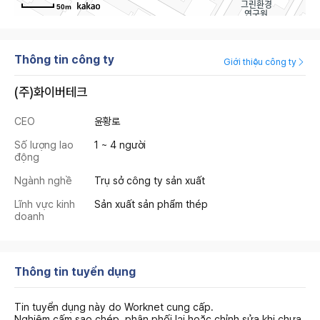
50m
Thông tin công ty
Giới thiệu công ty
(주)화이버테크
CEO
윤황로
Số lượng lao
1 ~ 4 người
động
Ngành nghề
Trụ sở công ty sản xuất
Lĩnh vực kinh
Sản xuất sản phẩm thép
doanh
Thông tin tuyển dụng
Tin tuyển dụng này do Worknet cung cấp.
Nghiêm cấm sao chép, phân phối lại hoặc chỉnh sửa khi chưa