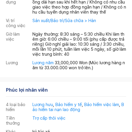
dụng
ồng dài hạn sau khi hết hạn / Không có nhu cầu
giao việc theo hợp đồng ngắn hạn / Không có n
hu cầu tuyển dụng nhân viên thay thế
Vị trí
Sản xuất/Bảo trì/Sửa chữa > Hàn
công việc
Giờ làm
Ngày thường: 8:30 sáng – 5:30 chiều Khi làm th
việc
êm giờ: 6:00 chiều – 9:00 tối (phụ cấp được trả
riêng) Giờ nghỉ giải lao: 10:30 sáng / 3:30 chiều,
mỗi lần 10 phút, tuần làm việc 5 ngày, số giờ làm
việc trung bình: 40
Lương
Lương năm
33,000,000 Won
(Mức lương hàng n
ăm từ 33.000.000 won trở lên.)
Phúc lợi nhân viên
4 loại bảo
Lương hưu
,
Bảo hiểm y tế
,
Bảo hiểm việc làm
,
B
hiểm
ảo hiểm tai nạn lao động
Tiền
Trợ cấp thôi việc
thưởng
Khác
ký túc xá