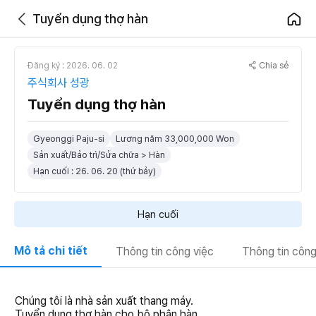
Tuyển dụng thợ hàn
Chia sẻ
Đăng ký : 2026. 06. 02
주식회사 성광
Tuyển dụng thợ hàn
Gyeonggi Paju-si
Lương năm 33,000,000 Won
Sản xuất/Bảo trì/Sửa chữa > Hàn
Hạn cuối : 26. 06. 20 (thứ bảy)
Hạn cuối
Mô tả chi tiết
Thông tin công việc
Thông tin công
Chúng tôi là nhà sản xuất thang máy.
Tuyển dụng thợ hàn cho bộ phận hàn.