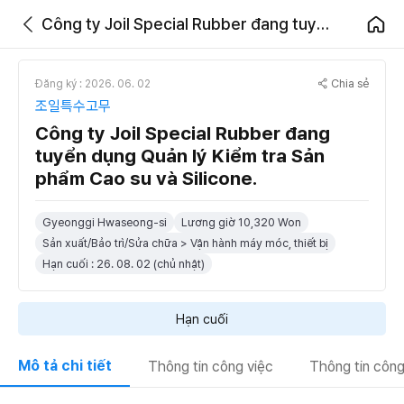
Công ty Joil Special Rubber đang tuyển dụng Quản lý Kiểm tra Sản phẩm Cao su và Silicone.
Chia sẻ
Đăng ký : 2026. 06. 02
조일특수고무
Công ty Joil Special Rubber đang
tuyển dụng Quản lý Kiểm tra Sản
phẩm Cao su và Silicone.
Gyeonggi Hwaseong-si
Lương giờ 10,320 Won
Sản xuất/Bảo trì/Sửa chữa > Vận hành máy móc, thiết bị
Hạn cuối : 26. 08. 02 (chủ nhật)
Hạn cuối
Mô tả chi tiết
Thông tin công việc
Thông tin công