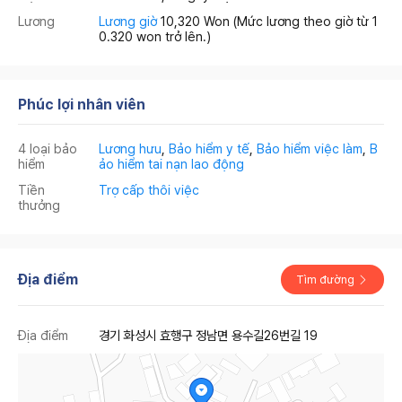
Lương
Lương giờ
10,320 Won
(Mức lương theo giờ từ 1
0.320 won trở lên.)
Phúc lợi nhân viên
4 loại bảo
Lương hưu
,
Bảo hiểm y tế
,
Bảo hiểm việc làm
,
B
hiểm
ảo hiểm tai nạn lao động
Tiền
Trợ cấp thôi việc
thưởng
Địa điểm
Tìm đường
Địa điểm
경기 화성시 효행구 정남면 용수길26번길 19