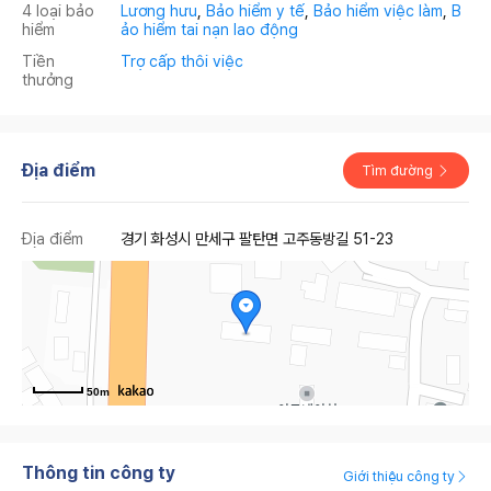
4 loại bảo
Lương hưu
,
Bảo hiểm y tế
,
Bảo hiểm việc làm
,
B
hiểm
ảo hiểm tai nạn lao động
Tiền
Trợ cấp thôi việc
thưởng
Địa điểm
Tìm đường
Địa điểm
경기 화성시 만세구 팔탄면 고주동방길 51-23
50m
Thông tin công ty
Giới thiệu công ty