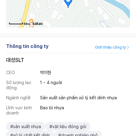
50m
Thông tin công ty
Giới thiệu công ty
대성SLT
CEO
박미현
Số lượng lao
1 ~ 4 người
động
Ngành nghề
Sản xuất sản phẩm xử lý kết dính nhựa
Lĩnh vực kinh
Bao bì nhựa
doanh
#sản xuất nhựa
#vật liệu đóng gói
#xử lý chất kết dính
#doanh nghiệp nhỏ