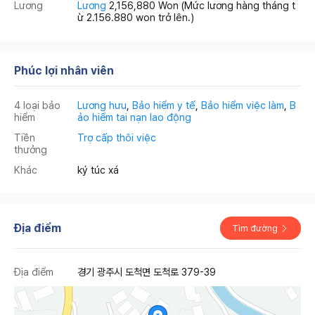
Lương
Lương
2,156,880 Won
(Mức lương hàng tháng t
ừ 2.156.880 won trở lên.)
Phúc lợi nhân viên
4 loại bảo
Lương hưu
,
Bảo hiểm y tế
,
Bảo hiểm việc làm
,
B
hiểm
ảo hiểm tai nạn lao động
Tiền
Trợ cấp thôi việc
thưởng
Khác
ký túc xá
Địa điểm
Tìm đường
Địa điểm
경기 광주시 도척면 도척로 379-39