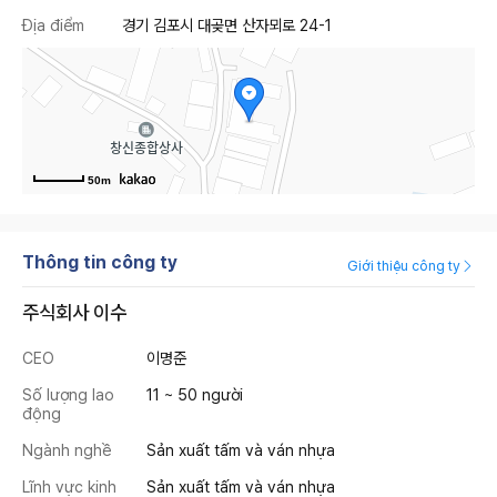
Địa điểm
경기 김포시 대곶면 산자뫼로 24-1
50m
Thông tin công ty
Giới thiệu công ty
주식회사 이수
CEO
이명준
Số lượng lao
11 ~ 50 người
động
Ngành nghề
Sản xuất tấm và ván nhựa
Lĩnh vực kinh
Sản xuất tấm và ván nhựa