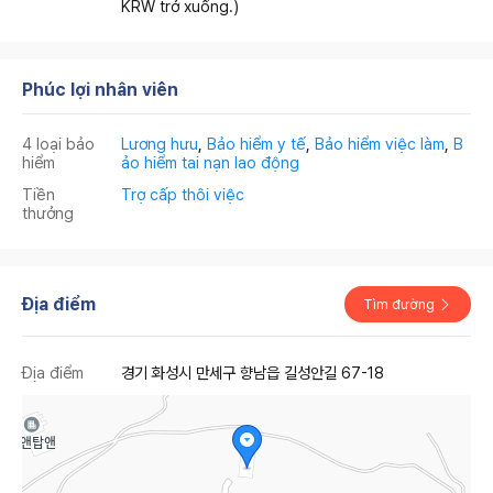
KRW trở xuống.)
Phúc lợi nhân viên
4 loại bảo
Lương hưu
,
Bảo hiểm y tế
,
Bảo hiểm việc làm
,
B
hiểm
ảo hiểm tai nạn lao động
Tiền
Trợ cấp thôi việc
thưởng
Địa điểm
Tìm đường
Địa điểm
경기 화성시 만세구 향남읍 길성안길 67-18