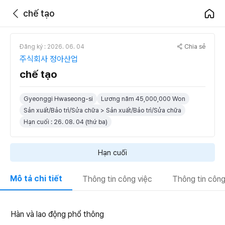
chế tạo
Chia sẻ
Đăng ký : 2026. 06. 04
주식회사 정아산업
chế tạo
Gyeonggi Hwaseong-si
Lương năm 45,000,000 Won
Sản xuất/Bảo trì/Sửa chữa > Sản xuất/Bảo trì/Sửa chữa
Hạn cuối : 26. 08. 04 (thứ ba)
Hạn cuối
Mô tả chi tiết
Thông tin công việc
Thông tin công
Hàn và lao động phổ thông