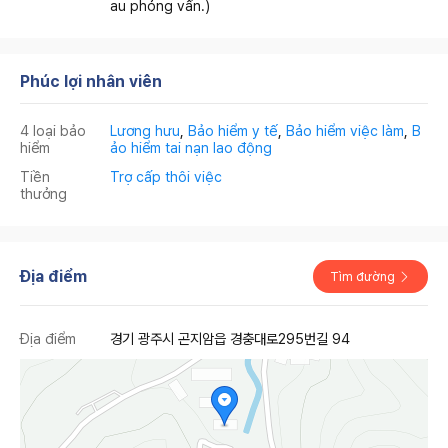
au phỏng vấn.)
Phúc lợi nhân viên
4 loại bảo
Lương hưu
,
Bảo hiểm y tế
,
Bảo hiểm việc làm
,
B
hiểm
ảo hiểm tai nạn lao động
Tiền
Trợ cấp thôi việc
thưởng
Địa điểm
Tìm đường
Địa điểm
경기 광주시 곤지암읍 경충대로295번길 94