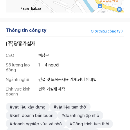
50m
Thông tin công ty
Giới thiệu công ty
(주)광흥가설재
CEO
백남우
Số lượng lao
1 ~ 4 người
động
Ngành nghề
건설 및 토목공사용 기계․장비 임대업
Lĩnh vực kinh
건축 가설재 제작
doanh
#vật liệu xây dựng
#vật liệu tạm thời
#Kinh doanh bán buôn
#doanh nghiệp nhỏ
#doanh nghiệp vừa và nhỏ
#Công trình tạm thời