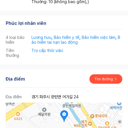
Thưởng: 10 (không bao gồm),)
Phúc lợi nhân viên
4 loại bảo
Lương hưu
,
Bảo hiểm y tế
,
Bảo hiểm việc làm
,
B
hiểm
ảo hiểm tai nạn lao động
Tiền
Trợ cấp thôi việc
thưởng
Địa điểm
Tìm đường
Địa điểm
경기 파주시 광탄면 어가길 24