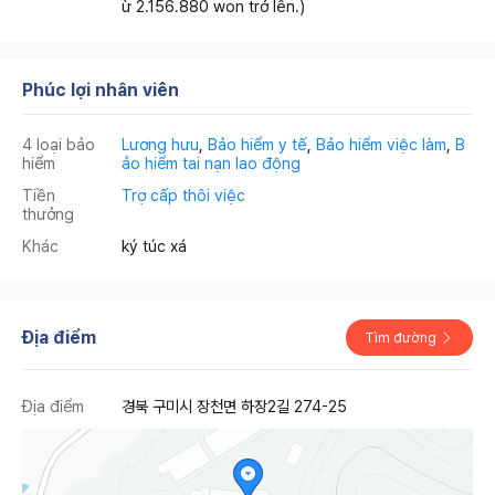
ừ 2.156.880 won trở lên.)
Phúc lợi nhân viên
4 loại bảo
Lương hưu
,
Bảo hiểm y tế
,
Bảo hiểm việc làm
,
B
hiểm
ảo hiểm tai nạn lao động
Tiền
Trợ cấp thôi việc
thưởng
Khác
ký túc xá
Địa điểm
Tìm đường
Địa điểm
경북 구미시 장천면 하장2길 274-25