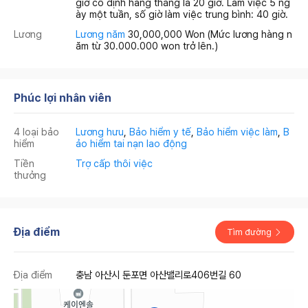
giờ cố định hàng tháng là 20 giờ. Làm việc 5 ng
ày một tuần, số giờ làm việc trung bình: 40 giờ.
Lương
Lương năm
30,000,000 Won
(Mức lương hàng n
ăm từ 30.000.000 won trở lên.)
Phúc lợi nhân viên
4 loại bảo
Lương hưu
,
Bảo hiểm y tế
,
Bảo hiểm việc làm
,
B
hiểm
ảo hiểm tai nạn lao động
Tiền
Trợ cấp thôi việc
thưởng
Địa điểm
Tìm đường
Địa điểm
충남 아산시 둔포면 아산밸리로406번길 60