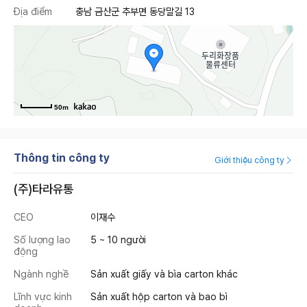
Địa điểm
충남 금산군 추부면 동당말길 13
50m
Thông tin công ty
Giới thiệu công ty
(주)타라유통
CEO
이재수
Số lượng lao
5 ~ 10 người
động
Ngành nghề
Sản xuất giấy và bìa carton khác
Lĩnh vực kinh
Sản xuất hộp carton và bao bì