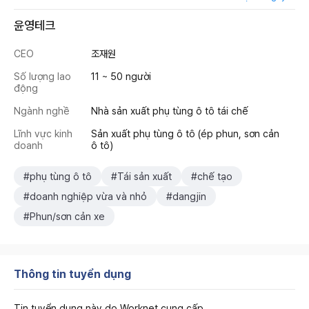
윤영테크
CEO
조재원
Số lượng lao
11 ~ 50 người
động
Ngành nghề
Nhà sản xuất phụ tùng ô tô tái chế
Lĩnh vực kinh
Sản xuất phụ tùng ô tô (ép phun, sơn cản
doanh
ô tô)
#phụ tùng ô tô
#Tái sản xuất
#chế tạo
#doanh nghiệp vừa và nhỏ
#dangjin
#Phun/sơn cản xe
Thông tin tuyển dụng
Tin tuyển dụng này do Worknet cung cấp.