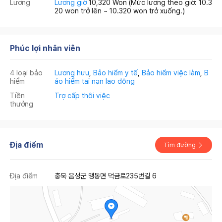
Lương
Lương giờ
10,320 Won
(Mức lương theo giờ: 10.3
20 won trở lên ~ 10.320 won trở xuống.)
Phúc lợi nhân viên
4 loại bảo
Lương hưu
,
Bảo hiểm y tế
,
Bảo hiểm việc làm
,
B
hiểm
ảo hiểm tai nạn lao động
Tiền
Trợ cấp thôi việc
thưởng
Địa điểm
Tìm đường
Địa điểm
충북 음성군 맹동면 덕금로235번길 6