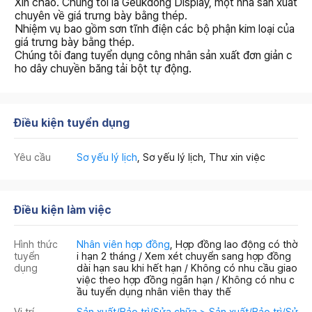
Xin chào. Chúng tôi là Geukdong Display, một nhà sản xuất
chuyên về giá trưng bày bằng thép.
Nhiệm vụ bao gồm sơn tĩnh điện các bộ phận kim loại của
giá trưng bày bằng thép.
Chúng tôi đang tuyển dụng công nhân sản xuất đơn giản c
ho dây chuyền băng tải bột tự động.
Điều kiện tuyển dụng
Yêu cầu
Sơ yếu lý lịch
, Sơ yếu lý lịch, Thư xin việc
Điều kiện làm việc
Hình thức
Nhân viên hợp đồng
, Hợp đồng lao động có thờ
tuyển
i hạn 2 tháng / Xem xét chuyển sang hợp đồng
dụng
dài hạn sau khi hết hạn / Không có nhu cầu giao
việc theo hợp đồng ngắn hạn / Không có nhu c
ầu tuyển dụng nhân viên thay thế
Vị trí
Sản xuất/Bảo trì/Sửa chữa > Sản xuất/Bảo trì/Sử