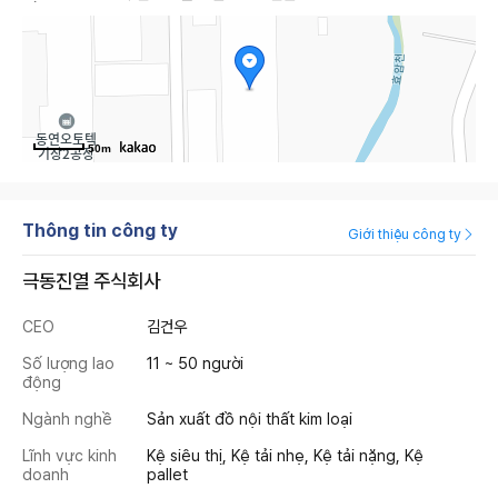
50m
Thông tin công ty
Giới thiệu công ty
극동진열 주식회사
CEO
김건우
Số lượng lao
11 ~ 50 người
động
Ngành nghề
Sản xuất đồ nội thất kim loại
Lĩnh vực kinh
Kệ siêu thị, Kệ tải nhẹ, Kệ tải nặng, Kệ
doanh
pallet