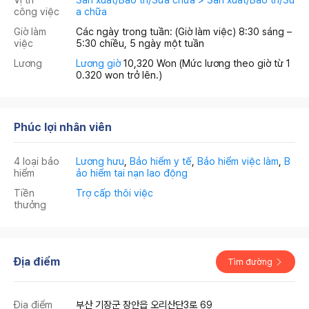
công việc
a chữa
Giờ làm
Các ngày trong tuần: (Giờ làm việc) 8:30 sáng –
việc
5:30 chiều, 5 ngày một tuần
Lương
Lương giờ
10,320 Won
(Mức lương theo giờ từ 1
0.320 won trở lên.)
Phúc lợi nhân viên
4 loại bảo
Lương hưu
,
Bảo hiểm y tế
,
Bảo hiểm việc làm
,
B
hiểm
ảo hiểm tai nạn lao động
Tiền
Trợ cấp thôi việc
thưởng
Địa điểm
Tìm đường
Địa điểm
부산 기장군 장안읍 오리산단3로 69