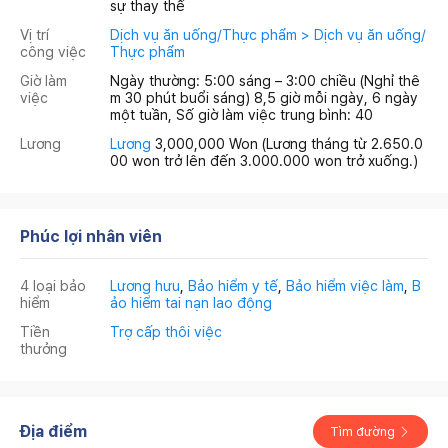
sự thay thế
Vị trí
Dịch vụ ăn uống/Thực phẩm > Dịch vụ ăn uống/
công việc
Thực phẩm
Giờ làm
Ngày thường: 5:00 sáng – 3:00 chiều (Nghỉ thê
việc
m 30 phút buổi sáng) 8,5 giờ mỗi ngày, 6 ngày
một tuần, Số giờ làm việc trung bình: 40
Lương
Lương
3,000,000 Won
(Lương tháng từ 2.650.0
00 won trở lên đến 3.000.000 won trở xuống.)
Phúc lợi nhân viên
4 loại bảo
Lương hưu
,
Bảo hiểm y tế
,
Bảo hiểm việc làm
,
B
hiểm
ảo hiểm tai nạn lao động
Tiền
Trợ cấp thôi việc
thưởng
Địa điểm
Tìm đường