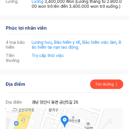
Lương
Lương
3,400,000 Won
(Lương tháng từ 2.800.0
00 won trở lên đến 3.400.000 won trở xuống.)
Phúc lợi nhân viên
4 loại bảo
Lương hưu
,
Bảo hiểm y tế
,
Bảo hiểm việc làm
,
B
hiểm
ảo hiểm tai nạn lao động
Tiền
Trợ cấp thôi việc
thưởng
Địa điểm
Tìm đường
Địa điểm
경남 양산시 동면 금산5길 26