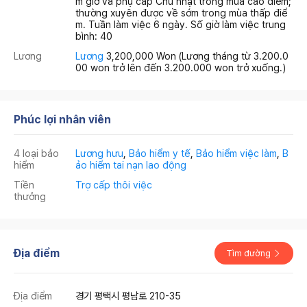
m giờ và phụ cấp Chủ nhật trong mùa cao điểm;
thường xuyên được về sớm trong mùa thấp điể
m. Tuần làm việc 6 ngày. Số giờ làm việc trung
bình: 40
Lương
Lương
3,200,000 Won
(Lương tháng từ 3.200.0
00 won trở lên đến 3.200.000 won trở xuống.)
Phúc lợi nhân viên
4 loại bảo
Lương hưu
,
Bảo hiểm y tế
,
Bảo hiểm việc làm
,
B
hiểm
ảo hiểm tai nạn lao động
Tiền
Trợ cấp thôi việc
thưởng
Địa điểm
Tìm đường
Địa điểm
경기 평택시 평남로 210-35