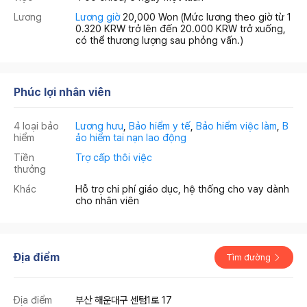
Lương
Lương giờ
20,000 Won
(Mức lương theo giờ từ 1
0.320 KRW trở lên đến 20.000 KRW trở xuống,
có thể thương lượng sau phỏng vấn.)
Phúc lợi nhân viên
4 loại bảo
Lương hưu
,
Bảo hiểm y tế
,
Bảo hiểm việc làm
,
B
hiểm
ảo hiểm tai nạn lao động
Tiền
Trợ cấp thôi việc
thưởng
Khác
Hỗ trợ chi phí giáo dục, hệ thống cho vay dành
cho nhân viên
Địa điểm
Tìm đường
Địa điểm
부산 해운대구 센텀1로 17