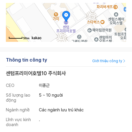
50m
Thông tin công ty
Giới thiệu công ty
센텀프리미어호텔10 주식회사
CEO
이종근
Số lượng lao
5 ~ 10 người
động
Ngành nghề
Các ngành lưu trú khác
Lĩnh vực kinh
.
doanh