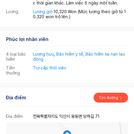
c thời gian khác. Làm việc 6 ngày một tuần.
Lương
Lương giờ
10,320 Won
(Mức lương theo giờ từ 1
0.320 won trở lên.)
Phúc lợi nhân viên
4 loại bảo
Lương hưu
,
Bảo hiểm y tế
,
Bảo hiểm tai nạn lao
hiểm
động
Tiền
Trợ cấp thôi việc
thưởng
Địa điểm
Tìm đường
Địa điểm
전북특별자치도 익산시 용동면 당하길 71