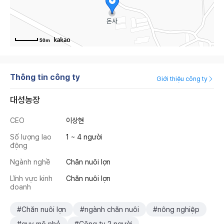
50m
Thông tin công ty
Giới thiệu công ty
대성농장
CEO
이상현
Số lượng lao
1 ~ 4 người
động
Ngành nghề
Chăn nuôi lợn
Lĩnh vực kinh
Chăn nuôi lợn
doanh
#Chăn nuôi lợn
#ngành chăn nuôi
#nông nghiệp
#quy mô nhỏ
#Công ty 2 người