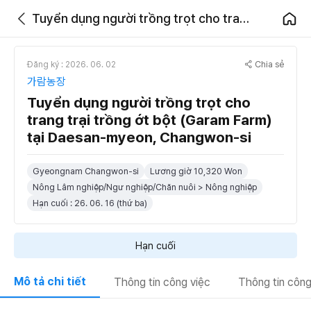
Tuyển dụng người trồng trọt cho trang trại trồng ớt bột (Garam Farm) tại Daesan-myeon, Changwon-si
Chia sẻ
Đăng ký : 2026. 06. 02
가람농장
Tuyển dụng người trồng trọt cho
trang trại trồng ớt bột (Garam Farm)
tại Daesan-myeon, Changwon-si
Gyeongnam Changwon-si
Lương giờ 10,320 Won
Nông Lâm nghiệp/Ngư nghiệp/Chăn nuôi > Nông nghiệp
Hạn cuối : 26. 06. 16 (thứ ba)
Hạn cuối
Mô tả chi tiết
Thông tin công việc
Thông tin công