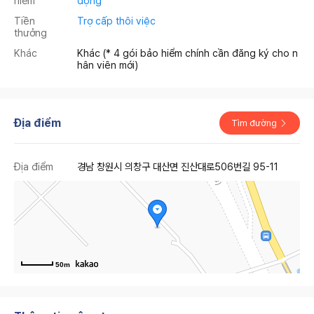
hiểm
động
Tiền
Trợ cấp thôi việc
thưởng
Khác
Khác (* 4 gói bảo hiểm chính cần đăng ký cho n
hân viên mới)
Địa điểm
Tìm đường
Địa điểm
경남 창원시 의창구 대산면 진산대로506번길 95-11
50m