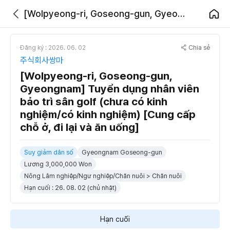
[Wolpyeong-ri, Goseong-gun, Gyeongnam] Tuyển dụng nhân viên bảo trì sân golf (chưa có kinh nghiệm/có kinh nghiệm) [Cung cấp chỗ ở, đi lại và ăn uống]
Chia sẻ
Đăng ký : 2026. 06. 02
주식회사쌍마
[Wolpyeong-ri, Goseong-gun,
Gyeongnam] Tuyển dụng nhân viên
bảo trì sân golf (chưa có kinh
nghiệm/có kinh nghiệm) [Cung cấp
chỗ ở, đi lại và ăn uống]
Suy giảm dân số
Gyeongnam Goseong-gun
Lương 3,000,000 Won
Nông Lâm nghiệp/Ngư nghiệp/Chăn nuôi > Chăn nuôi
Hạn cuối : 26. 08. 02 (chủ nhật)
Hạn cuối