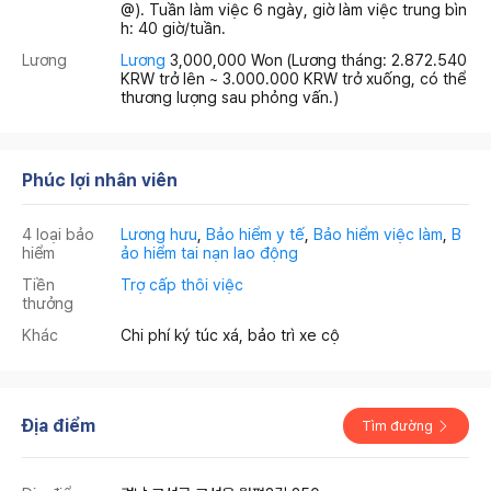
@). Tuần làm việc 6 ngày, giờ làm việc trung bìn
h: 40 giờ/tuần.
Lương
Lương
3,000,000 Won
(Lương tháng: 2.872.540
KRW trở lên ~ 3.000.000 KRW trở xuống, có thể
thương lượng sau phỏng vấn.)
Phúc lợi nhân viên
4 loại bảo
Lương hưu
,
Bảo hiểm y tế
,
Bảo hiểm việc làm
,
B
hiểm
ảo hiểm tai nạn lao động
Tiền
Trợ cấp thôi việc
thưởng
Khác
Chi phí ký túc xá, bảo trì xe cộ
Địa điểm
Tìm đường