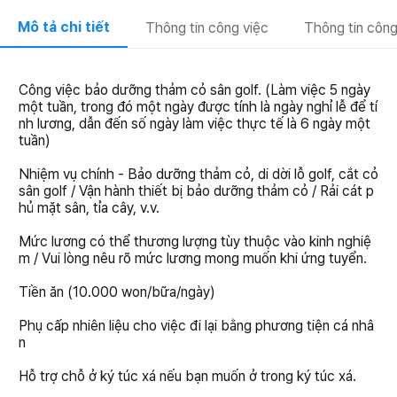
Mô tả chi tiết
Thông tin công việc
Thông tin công
Công việc bảo dưỡng thảm cỏ sân golf. (Làm việc 5 ngày
một tuần, trong đó một ngày được tính là ngày nghỉ lễ để tí
nh lương, dẫn đến số ngày làm việc thực tế là 6 ngày một
tuần)
Nhiệm vụ chính - Bảo dưỡng thảm cỏ, di dời lỗ golf, cắt cỏ
sân golf / Vận hành thiết bị bảo dưỡng thảm cỏ / Rải cát p
hủ mặt sân, tỉa cây, v.v.
Mức lương có thể thương lượng tùy thuộc vào kinh nghiệ
m / Vui lòng nêu rõ mức lương mong muốn khi ứng tuyển.
Tiền ăn (10.000 won/bữa/ngày)
Phụ cấp nhiên liệu cho việc đi lại bằng phương tiện cá nhâ
n
Hỗ trợ chỗ ở ký túc xá nếu bạn muốn ở trong ký túc xá.