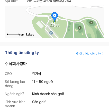
Địa điểm
경남 고성군 고성읍 월평3길 250
50m
Thông tin công ty
Giới thiệu công ty
주식회사쌍마
CEO
김기석
Số lượng lao
11 ~ 50 người
động
Ngành nghề
Kinh doanh sân golf
Lĩnh vực kinh
Sân golf
doanh