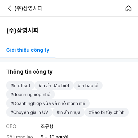
(주)삼영시피
(주)삼영시피
Giới thiệu công ty
Thông tin công ty
#In offset
#In ấn đặc biệt
#In bao bì
#doanh nghiệp nhỏ
#Doanh nghiệp vừa và nhỏ mạnh mẽ
#Chuyên gia in UV
#In ấn nhựa
#Bao bì tùy chỉnh
CEO
조규형
Số lượng lao
5 ~ 10 người