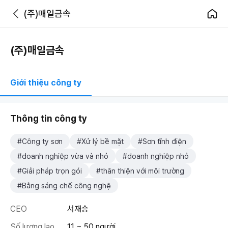
(주)매일금속
(주)매일금속
Giới thiệu công ty
Thông tin công ty
#Công ty sơn
#Xử lý bề mặt
#Sơn tĩnh điện
#doanh nghiệp vừa và nhỏ
#doanh nghiệp nhỏ
#Giải pháp trọn gói
#thân thiện với môi trường
#Bằng sáng chế công nghệ
CEO
서재승
Số lượng lao
11 ~ 50 người