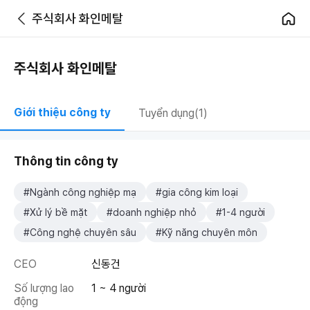
주식회사 화인메탈
주식회사 화인메탈
Giới thiệu công ty
Tuyển dụng(1)
Thông tin công ty
#Ngành công nghiệp mạ
#gia công kim loại
#Xử lý bề mặt
#doanh nghiệp nhỏ
#1-4 người
#Công nghệ chuyên sâu
#Kỹ năng chuyên môn
CEO
신동건
Số lượng lao
1 ~ 4 người
động