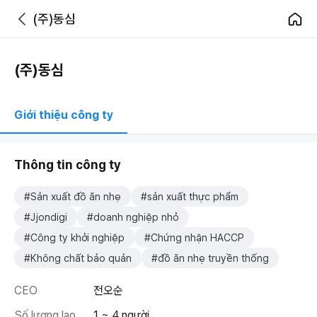
(주)동심
(주)동심
Giới thiệu công ty
Thông tin công ty
#Sản xuất đồ ăn nhẹ
#sản xuất thực phẩm
#Jjondigi
#doanh nghiệp nhỏ
#Công ty khởi nghiệp
#Chứng nhận HACCP
#Không chất bảo quản
#đồ ăn nhẹ truyền thống
CEO
전오순
Số lượng lao
1 ~ 4 người