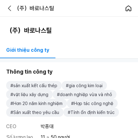
（주）바로나스틸
（주）바로나스틸
Giới thiệu công ty
Thông tin công ty
#sản xuất kết cấu thép
#gia công kim loại
#vật liệu xây dựng
#doanh nghiệp vừa và nhỏ
#Hơn 20 năm kinh nghiệm
#Hợp tác công nghệ
#Sản xuất theo yêu cầu
#Tính ổn định kiến ​​trúc
CEO
박종대
Số lượng lao
11 ~ 50 người