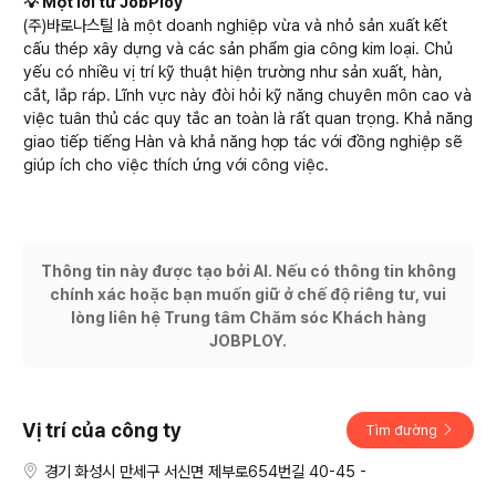
💡 Một lời từ JobPloy
(주)바로나스틸 là một doanh nghiệp vừa và nhỏ sản xuất kết
cấu thép xây dựng và các sản phẩm gia công kim loại. Chủ
yếu có nhiều vị trí kỹ thuật hiện trường như sản xuất, hàn,
cắt, lắp ráp. Lĩnh vực này đòi hỏi kỹ năng chuyên môn cao và
việc tuân thủ các quy tắc an toàn là rất quan trọng. Khả năng
giao tiếp tiếng Hàn và khả năng hợp tác với đồng nghiệp sẽ
giúp ích cho việc thích ứng với công việc.
Thông tin này được tạo bởi AI. Nếu có thông tin không
chính xác hoặc bạn muốn giữ ở chế độ riêng tư, vui
lòng liên hệ Trung tâm Chăm sóc Khách hàng
JOBPLOY.
Vị trí của công ty
Tìm đường
경기 화성시 만세구 서신면 제부로654번길 40-45 -