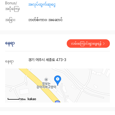
Bonus/
အလုပ်ထွက်ဆုငွေ
အပိုကြေး
အခြား
ဘတ်စ်ကား၊ အဆောင်
နေရာ
လမ်းကြောင်းရှာဖွေရန်
경기 여주시 세종로 473-3
နေရာ
50m