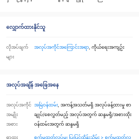
လျှောက်ထားနိုင်သူ
လိုအပ်ချက်
အလုပ်အကိုင်အကြောင်းအရာ
, ကိုယ်ရေးအကျဥ်း
များ
အလုပ်အချိန် အခြေအနေ
အလုပ်အကိုင်
အမြဲဝန်ထမ်း
, အကန့်အသတ်မရှိ အလုပ်ခန့်ထားမှု စာ
အမျိုး
ချုပ်/စေလွှတ်မည့် အလုပ်အတွက် ဆန္ဒမရှိ/အစားထိုး
အစား
ဝန်ထမ်းအတွက် ဆန္ဒမရှိ
ရာထူး
စက်မှုထုတ်လုပ်မှု၊ ပြုပြင်ထိန်းသိမ်း > စက်မှုထုတ်လု