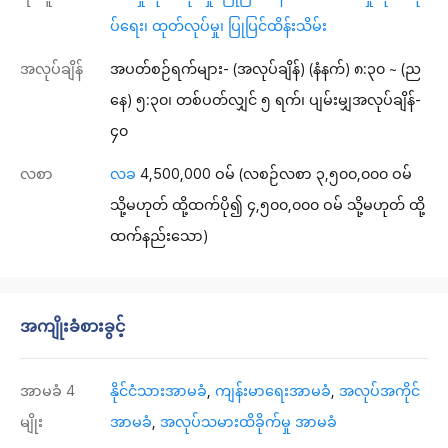
ပ်ရေး၊ ထုတ်လုပ်မှု၊ ပြုပြင်ထိန်းသိမ်း
အလုပ်ချိန်
အပတ်စဉ်ရက်များ- (အလုပ်ချိန်) (နံနက်) ၈:၃၀ ~ (ည
နေ) ၅:၃၀၊ တစ်ပတ်လျှင် ၅ ရက်၊ ပျမ်းမျှအလုပ်ချိန်-
၄၀
လစာ
လခ
4,500,000 ဝမ်
(လစဉ်လစာ ၃,၅၀၀,၀၀၀ ဝမ်
သို့မဟုတ် ထို့ထက်ပို၍ ၄,၅၀၀,၀၀၀ ဝမ် သို့မဟုတ် ထို့
ထက်နည်းသော)
အကျိုးခံစားခွင့်
အာမခံ 4
နိုင်ငံသားအာမခံ
,
ကျန်းမာရေးအာမခံ
,
အလုပ်အကိုင်
မျိုး
အာမခံ
,
အလုပ်သမားထိခိုက်မှု အာမခံ