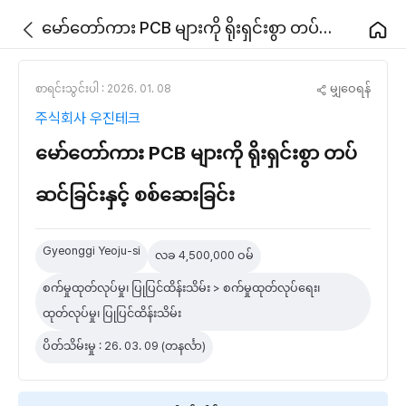
မော်တော်ကား PCB များကို ရိုးရှင်းစွာ တပ်ဆင်ခြင်းနှင့် စစ်ဆေးခြင်း
မျှဝေရန်
စာရင်းသွင်းပါ : 2026. 01. 08
주식회사 우진테크
မော်တော်ကား PCB များကို ရိုးရှင်းစွာ တပ်
ဆင်ခြင်းနှင့် စစ်ဆေးခြင်း
Gyeonggi Yeoju-si
လခ 4,500,000 ဝမ်
စက်မှုထုတ်လုပ်မှု၊ ပြုပြင်ထိန်းသိမ်း > စက်မှုထုတ်လုပ်ရေး၊
ထုတ်လုပ်မှု၊ ပြုပြင်ထိန်းသိမ်း
ပိတ်သိမ်းမှု : 26. 03. 09 (တနင်္လာ)