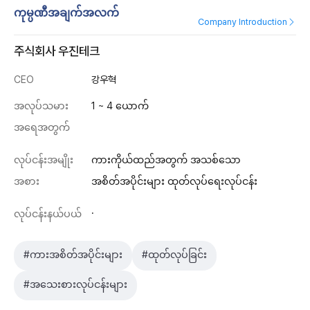
ကုမ္ပဏီအချက်အလက်
Company Introduction
주식회사 우진테크
CEO
강우혁
အလုပ်သမား
1 ~ 4 ယောက်
အရေအတွက်
လုပ်ငန်းအမျိုး
ကားကိုယ်ထည်အတွက် အသစ်သော
အစား
အစိတ်အပိုင်းများ ထုတ်လုပ်ရေးလုပ်ငန်း
.
လုပ်ငန်းနယ်ပယ်
#ကားအစိတ်အပိုင်းများ
#ထုတ်လုပ်ခြင်း
#အသေးစားလုပ်ငန်းများ