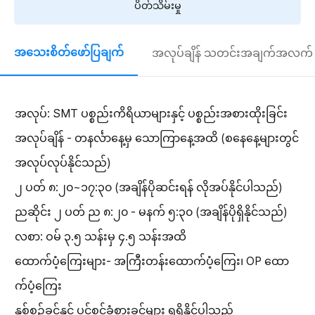
ပိတ်သိမ်းမှု
အသေးစိတ်ဖော်ပြချက်
အလုပ်ချိန် သတင်းအချက်အလက်
အလုပ်: SMT ပစ္စည်းကိရိယာများနှင့် ပစ္စည်းအစားထိုးခြင်း
အလုပ်ချိန် - တနင်္လာနေ့မှ သောကြာနေ့အထိ (စနေနေ့များတွင်
အလုပ်လုပ်နိုင်သည်)
၂ ပတ် ၈:၂၀~၁၇:၃၀ (အချိန်ပိုဆင်းရန် လိုအပ်နိုင်ပါသည်)
ညဆိုင်း ၂ ပတ် ည ၈:၂၀ - မနက် ၅:၃၀ (အချိန်ပိုရှိနိုင်သည်)
လစာ: ဝမ် ၃.၅ သန်းမှ ၄.၅ သန်းအထိ
ထောက်ပံ့ကြေးများ- အကြီးတန်းထောက်ပံ့ကြေး၊ OP ထော
က်ပံ့ကြေး
နှစ်စဉ်ခွင့်နှင့် ပင်စင်ခံစားခွင့်များ ရရှိနိုင်ပါသည်