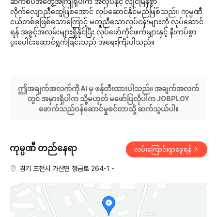
ဆက်စပ်အတွေ့အကြုံရှိပါက အလုပ်နှင့် လျင်မြန်စွာ
လိုက်လျောညီထွေဖြစ်အောင် လုပ်ဆောင်နိုင်မည်ဖြစ်သည်။ ကုမ္ပဏီ
ငယ်တစ်ခုဖြစ်သောကြောင့် မတူညီသောလုပ်ငန်းများကို လုပ်ဆောင်
ရန် အခွင့်အလမ်းများရှိနိုင်ပြီး လုပ်ဖော်ကိုင်ဖက်များနှင့် နီးကပ်စွာ
ပူးပေါင်းဆောင်ရွက်ခြင်းသည် အရေးကြီးပါသည်။
ဤအချက်အလက်ကို AI မှ ဖန်တီးထားပါသည်။ အချက်အလက်
တွင် အမှားရှိပါက သို့မဟုတ် မဖော်ပြလိုပါက JOBPLOY
ဖောက်သည်ဝန်ဆောင်မှုစင်တာသို့ ဆက်သွယ်ပါ။
ကုမ္ပဏီ တည်နေရာ
လမ်းကြောင်းရှာဖွေရန်
경기 포천시 가산면 정금로 264-1 -