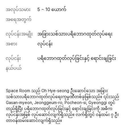
အလုပ်သမား
5 ~ 10 ယောက်
အရေအတွက်
လုပ်ငန်းအမျိုး
အခြားသစ်သားပရိဘောဂထုတ်လုပ်ရေး
အစား
လုပ်ငန်း
လုပ်ငန်း
ပရိဘောဂထုတ်လုပ်ခြင်းနှင့် ရောင်းချခြင်း
နယ်ပယ်
Space Room သည် Oh Hye-seong ဦးဆောင်သော အခြား
သစ်သားပရိဘောဂထုတ်လုပ်ရေးကုမ္ပဏီတစ်ခုဖြစ်သည်။ ၎င်းသည်
Gasan-myeon, Jeonggeum-ro, Pocheon-si, Gyeonggi တွင်
တည်ရှိပြီး ပရိဘောဂထုတ်လုပ်ခြင်းနှင့် ရောင်းချခြင်းကို အဓိက
လုပ်ငန်းအဖြစ် လုပ်ဆောင်လျက်ရှိသည်။ လက်ရှိတွင် ဝန်ထမ်း ၇ ဦး
တာဝန်ထမ်းဆောင်လျက်ရှိသည်။