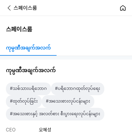
스페이스룸
스페이스룸
ကုမ္ပဏီအချက်အလက်
ကုမ္ပဏီအချက်အလက်
#သစ်သားပရိဘောဂ
#ပရိဘောဂထုတ်လုပ်ရေး
#ထုတ်လုပ်ခြင်း
#အသေးစားလုပ်ငန်းများ
#အသေးစားနှင့် အလတ်စား စီးပွားရေးလုပ်ငန်းများ
CEO
오혜성