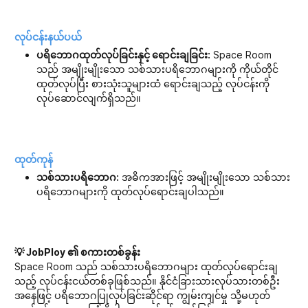
လုပ်ငန်းနယ်ပယ်
ပရိဘောဂထုတ်လုပ်ခြင်းနှင့် ရောင်းချခြင်း:
Space Room
သည် အမျိုးမျိုးသော သစ်သားပရိဘောဂများကို ကိုယ်တိုင်
ထုတ်လုပ်ပြီး စားသုံးသူများထံ ရောင်းချသည့် လုပ်ငန်းကို
လုပ်ဆောင်လျက်ရှိသည်။
ထုတ်ကုန်
သစ်သားပရိဘောဂ:
အဓိကအားဖြင့် အမျိုးမျိုးသော သစ်သား
ပရိဘောဂများကို ထုတ်လုပ်ရောင်းချပါသည်။
💡 JobPloy ၏ စကားတစ်ခွန်း
Space Room သည် သစ်သားပရိဘောဂများ ထုတ်လုပ်ရောင်းချ
သည့် လုပ်ငန်းငယ်တစ်ခုဖြစ်သည်။ နိုင်ငံခြားသားလုပ်သားတစ်ဦး
အနေဖြင့် ပရိဘောဂပြုလုပ်ခြင်းဆိုင်ရာ ကျွမ်းကျင်မှု သို့မဟုတ်