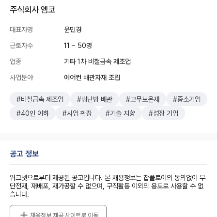
주식회사 엠코
대표자명
윤민경
근로자수
11 ~ 50명
업종
기타 1차 비철금속 제조업
사업분야
에어컨 배관자재 조립
#비철금속 제조업
#냉난방 배관
#고무보온재
#중소기업
#40인 이하
#사업 확장
#기술 지향
#성장 기업
공고 정보
워크넷으로부터 제공된 공고입니다. 본 채용정보는 잡플로이의 동의없이 무
단전재, 재배포, 재가공할 수 없으며, 구직활동 이외의 용도로 사용할 수 없
습니다.
채용정보 제공 사이트로 이동