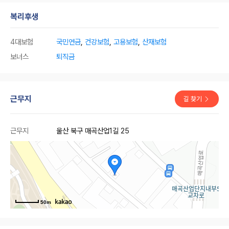
복리후생
4대보험
국민연금
,
건강보험
,
고용보험
,
산재보험
보너스
퇴직금
근무지
길 찾기
근무지
울산 북구 매곡산업1길 25
50m