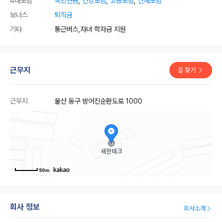
4대보험
국민연금
,
건강보험
,
고용보험
,
산재보험
보너스
퇴직금
기타
통근버스,자녀 학자금 지원
근무지
길 찾기
근무지
울산 동구 방어진순환도로 1000
50m
회사 정보
회사소개