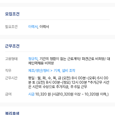
모집조건
필요조건
이력서
, 이력서
근무조건
고용형태
정규직
, 기간의 정함이 없는 근로계약/ 파견근로 비희망/ 대
체인력채용 비희망
직무
제조/생산/정비 > 기계, 설비 조작
근무시간
평일 : 월, 화, 수, 목, 금 (오전) 8시 00분~(오후) 6시 00
분 토 (오전) 8시 00분~(정오) 12시 00분 *추가근무 시간
은 시간외 수당으로 추가지급, 주 6일 근무
급여
시급
10,320 원
(시급10,320원 이상 ~ 10,320원 이하,)
복리후생