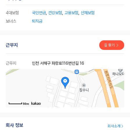
4대보험
국민연금
,
건강보험
,
고용보험
,
산재보험
보너스
퇴직금
근무지
길 찾기
근무지
인천 서해구 파랑로116번안길 16
50m
회사 정보
회사소개